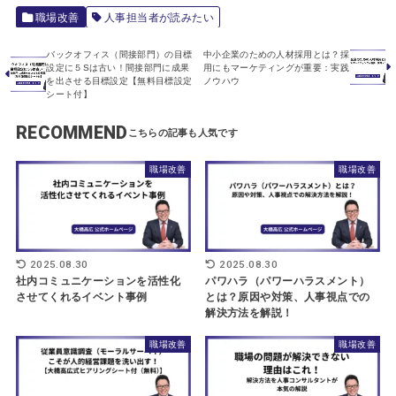
職場改善
人事担当者が読みたい
バックオフィス（間接部門）の目標
中小企業のための人材採用とは？採
設定に５Sは古い！間接部門に成果
用にもマーケティングが重要：実践
を出させる目標設定【無料目標設定
ノウハウ
シート付】
RECOMMEND
職場改善
職場改善
2025.08.30
2025.08.30
社内コミュニケーションを活性化
パワハラ（パワーハラスメント）
させてくれるイベント事例
とは？原因や対策、人事視点での
解決方法を解説！
職場改善
職場改善