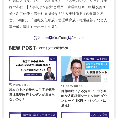
企業に入りなさい』（徳間書店）、『人事部のつくり方』（主
婦の友社）│人事制度の設計と運用・管理職研修・職場改善研
修・新卒研修・若手社員研修など「人事評価制度の設計と運
営」を軸に、「組織文化形成・管理職育成・職場改善」など人
事全般に関するサポートを提供
NEW POST
採用
人事評価・人事制度
2025.08.30
2025.08.30
地方の中小企業の人手不足解決
目標達成による賃金アップが可
策は職場改善！なぜ人が集まら
能な人事評価シートを無料ダウ
ないのか？
ンロード【KPIマネジメントに
最適】
管理職・若手リーダー育成
スタッフ育成