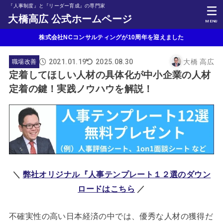
『人事制度』と『リーダー育成』の専門家
大橋高広 公式ホームページ
MENU
株式会社NCコンサルティングが10周年を迎えました
2021.01.19
大橋 高広
2025.08.30
職場改善
定着してほしい人材の具体化が中小企業の人材
定着の鍵！実践ノウハウを解説！
＼
弊社オリジナル『人事テンプレート１２選のダウン
ロードはこちら
／
不確実性の高い日本経済の中では、優秀な人材の獲得だ