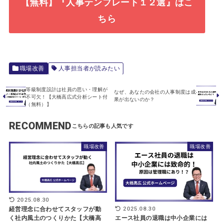
【無料】『人事テンプレート１２選』はこ
ちら
職場改善
人事担当者が読みたい
等級制度設計は社員の思い・理解が
なぜ、あなたの会社の人事制度は成
不可欠！【大橋高広式分析シート付
果が出ないのか？
（無料）】
RECOMMEND
職場改善
職場改善
2025.08.30
2025.08.30
経営理念に合わせてスタッフが動
く社内風土のつくりかた【大橋高
エース社員の退職は中小企業には