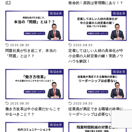
広】
致命的！原因は管理職にあり！？
職場改善
職場改善
2025.08.30
2025.08.30
問題社員が引き起こす、本当の
定着してほしい人材の具体化が中
「問題」とは？？
小企業の人材定着の鍵！実践ノウ
ハウを解説！
職場改善
職場改善
2025.08.30
2025.08.30
働き方改革は中小企業だからこそ
従業員が満足できる職場の改善に
やるべきこと？？
リーダーシップは必要ない
職場改善
職場改善