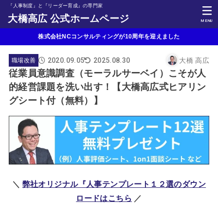
『人事制度』と『リーダー育成』の専門家
大橋高広 公式ホームページ
MENU
株式会社NCコンサルティングが10周年を迎えました
2020.09.05
大橋 高広
2025.08.30
職場改善
従業員意識調査（モーラルサーベイ）こそが人
的経営課題を洗い出す！【大橋高広式ヒアリン
グシート付（無料）】
＼
弊社オリジナル『人事テンプレート１２選のダウン
ロードはこちら
／