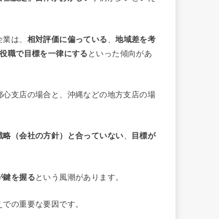
企業は、
相対評価に偏っている
、
地域差を考
や役職で目標を一律にする
といった傾向があ
都心支店の場合と、沖縄などの地方支店の場
戦略（会社の方針）と合っていない
、
目標が
が鍵を握る
という風潮があります。
えでの重要な要因です。