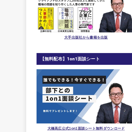
大手出版社から書籍を出版
【無料配布】1on1面談シート
大橋高広公式1on1面談シート無料ダウンロード