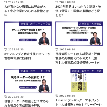
2025.12.30
2025.08.30
人が育たない職場には理由があ
2024年問題はいつから？建築・物
る！中小企業にみられる特徴とは
流（運送）・医療の雇用はどう変
￼
わる?
管理職・若手リーダー育成
人事評価・人事制度
2025.08.30
2025.08.30
eランニングと伴走支援のセットが
目標管理シートは人材育成・評価
管理職育成に効果的
制度の高機能化に不可欠！【無
料】大橋高広式目標管理シート付
管理職・若手リーダー育成
管理職・若手リーダー育成
2025.08.30
2025.08.30
Amazonランキング「マネジメン
現場リーダーの役割とは？求めら
ト・人材管理」6位！『リーダーシ
れる視点や育成課題を解説