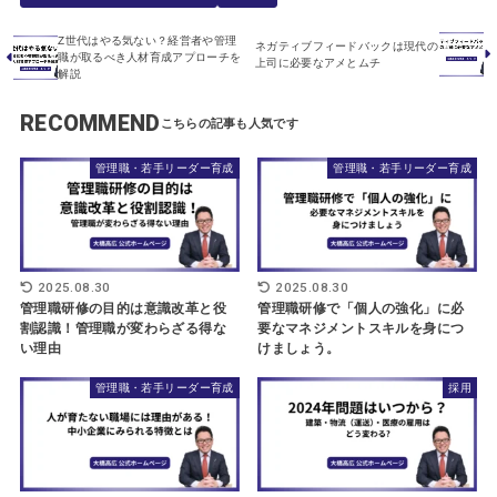
Z世代はやる気ない？経営者や管理
ネガティブフィードバックは現代の
職が取るべき人材育成アプローチを
上司に必要なアメとムチ
解説
RECOMMEND
管理職・若手リーダー育成
管理職・若手リーダー育成
2025.08.30
2025.08.30
管理職研修の目的は意識改革と役
管理職研修で「個人の強化」に必
割認識！管理職が変わらざる得な
要なマネジメントスキルを身につ
い理由
けましょう。
管理職・若手リーダー育成
採用