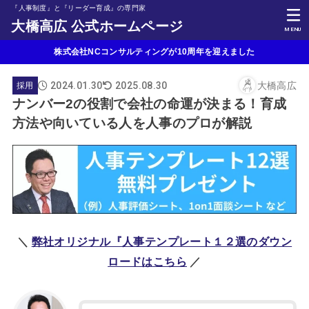
『人事制度』と『リーダー育成』の専門家
大橋高広 公式ホームページ
MENU
株式会社NCコンサルティングが10周年を迎えました
2024.01.30
大橋高広
2025.08.30
採用
ナンバー2の役割で会社の命運が決まる！育成
方法や向いている人を人事のプロが解説
＼
弊社オリジナル『人事テンプレート１２選のダウン
ロードはこちら
／