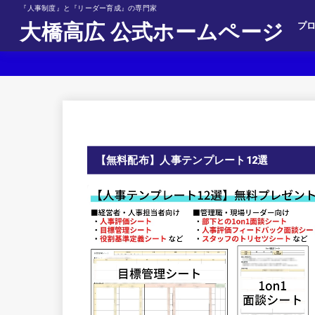
『人事制度』と『リーダー育成』の専門家
大橋高広 公式ホームページ
プロ
【無料配布】人事テンプレート12選